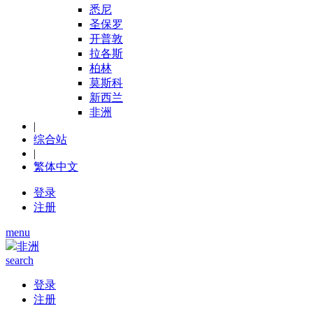
悉尼
圣保罗
开普敦
拉各斯
柏林
莫斯科
新西兰
非洲
|
综合站
|
繁体中文
登录
注册
menu
非洲
search
登录
注册