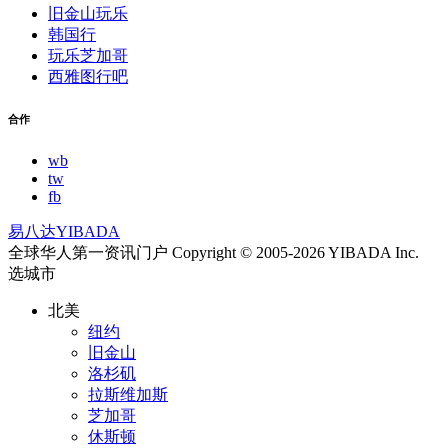
旧金山玩乐
韩国行
玩乐芝加哥
西雅图行吧
合作
wb
tw
fb
易八达YIBADA
全球华人第一资讯门户 Copyright © 2005-2026 YIBADA Inc.
选城市
北美
纽约
旧金山
洛杉矶
拉斯维加斯
芝加哥
休斯顿