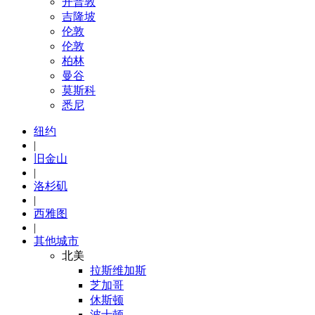
开普敦
吉隆坡
伦敦
伦敦
柏林
曼谷
莫斯科
悉尼
纽约
|
旧金山
|
洛杉矶
|
西雅图
|
其他城市
北美
拉斯维加斯
芝加哥
休斯顿
波士顿