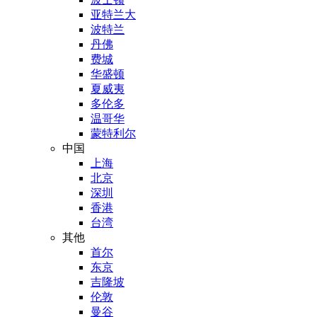
亚特兰大
波特兰
丹佛
费城
华盛顿
夏威夷
多伦多
温哥华
蒙特利尔
中国
上海
北京
深圳
香港
台湾
其他
首尔
东京
吉隆坡
伦敦
曼谷