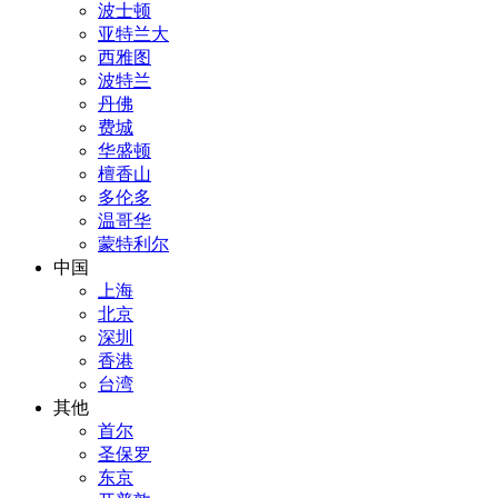
波士顿
亚特兰大
西雅图
波特兰
丹佛
费城
华盛顿
檀香山
多伦多
温哥华
蒙特利尔
中国
上海
北京
深圳
香港
台湾
其他
首尔
圣保罗
东京