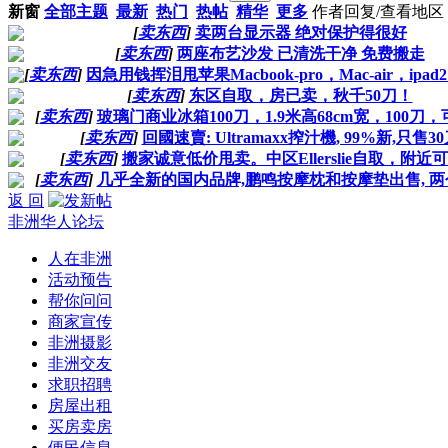
新窗
全部主题
最新
热门
热帖
精华
更多
作者
回复/查看
地区
[
卖东西
]
卖两台显示器 绝对保护得很好
[
卖东西
]
两座布艺沙发 已清洗干净 免费搬走
[
卖东西
]
因急用钱挥泪甩苹果Macbook-pro，Mac-air，ipa
[
卖东西
]
东区自取，房已卖，秋千50刀！
[
卖东西
]
玻璃门商业冰箱100刀，1.9米高68cm宽，100刀
[
卖东西
]
回國速賣: Ultramaxx搾汁機, 99%新,只售3
[
卖东西
]
搬家诚意低价甩卖。中区Ellerslie自取，附近
[
卖东西
]
几乎全新的国内品牌,鹏鸣按摩枕和按摩垫出售, 两个
返 回
非洲华人论坛
人在非洲
活动预告
帮你问问
商家宣传
非洲摄影
非洲交友
求职招聘
房屋出租
买房卖房
便民信息