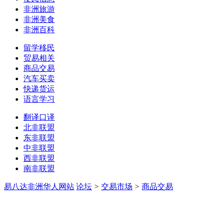
非洲旅游
非洲美食
非洲百科
留学移民
贸易相关
商品交易
汽车买卖
快递货运
语言学习
翻译口译
北非联盟
东非联盟
中非联盟
西非联盟
南非联盟
易八达非洲华人网站
论坛
>
交易市场
>
商品交易