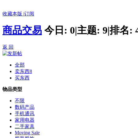
收藏本版
|
订阅
商品交易
今日:
0
|
主题:
9
|
排名:
返 回
全部
卖东西
8
买东西
物品类型
不限
数码产品
手机通讯
家用电器
二手家具
Moving Sale